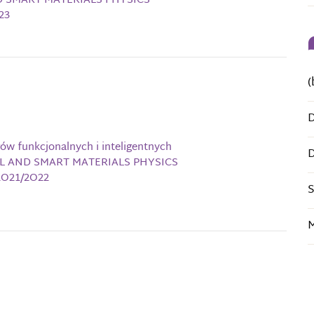
 SMART MATERIALS PHYSICS
23
(
D
łów funkcjonalnych i inteligentnych
D
L AND SMART MATERIALS PHYSICS
2O21/2O22
S
M