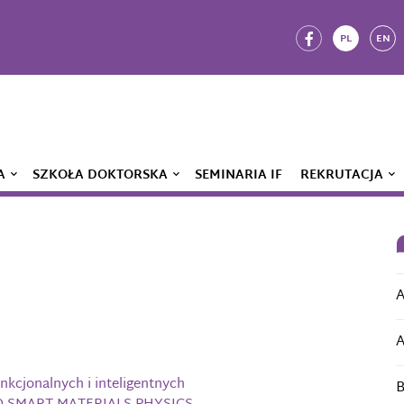
PL
EN
A
SZKOŁA DOKTORSKA
SEMINARIA IF
REKRUTACJA
A
A
nkcjonalnych i inteligentnych
B