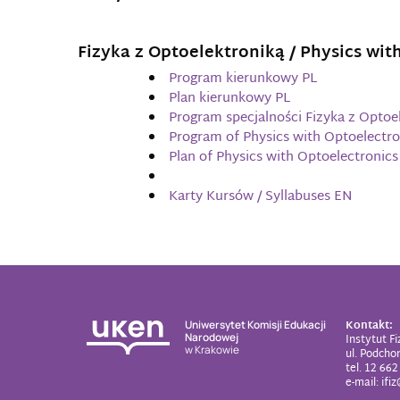
Fizyka z Optoelektroniką / Physics wit
Program kierunkowy PL
Plan kierunkowy PL
Program specjalności Fizyka z Optoe
Program of Physics with Optoelectr
Plan of Physics with Optoelectronic
Karty Kursów / Syllabuses EN
Kontakt:
Uniwersytet Komisji Edukacji
Narodowej
Instytut Fi
w Krakowie
ul. Podcho
tel.
12 662
e-mail:
ifi