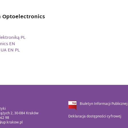
h Optoelectronics
lektroniką PL
onics EN
s UA EN PL
Biuletyn Informacji Publicznej
zyki
rążych 2, 30-084 Kraków
Deklaracja dostępności cyfrowej
 62 98
z@up.krakow.pl