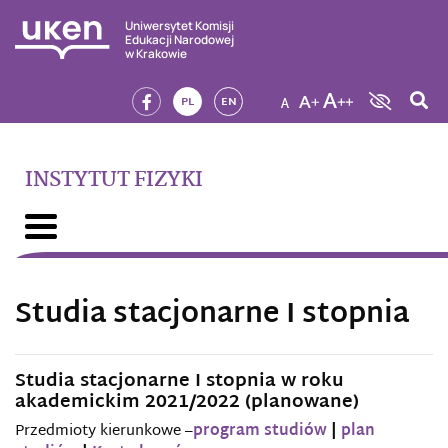
Uniwersytet Komisji
Edukacji Narodowej
w Krakowie
PL
EN
INSTYTUT FIZYKI
Studia stacjonarne I stopnia
Studia stacjonarne I stopnia w roku
akademickim 2021/2022 (planowane)
Przedmioty kierunkowe –
program studiów
|
plan