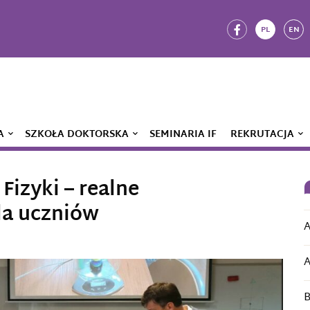
PL
EN
A
SZKOŁA DOKTORSKA
SEMINARIA IF
REKRUTACJA
izyki – realne
la uczniów
A
A
B