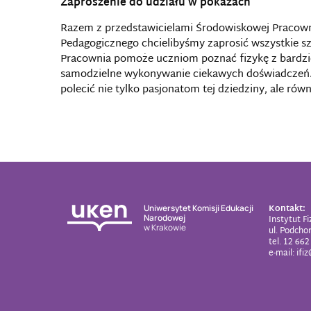
Zaproszenie do udziału w pokazach
Razem z przedstawicielami Środowiskowej Pracowni
Pedagogicznego chcielibyśmy zaprosić wszystkie szk
Pracownia pomoże uczniom poznać fizykę z bardziej
samodzielne wykonywanie ciekawych doświadczeń. Z
polecić nie tylko pasjonatom tej dziedziny, ale ró
Kontakt:
Uniwersytet Komisji Edukacji
Narodowej
Instytut Fi
w Krakowie
ul. Podcho
tel.
12 662
e-mail:
ifi