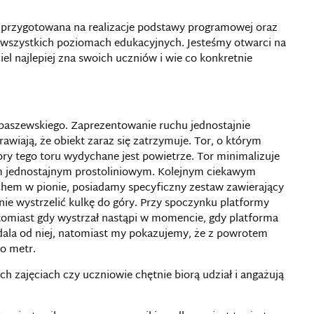
t przygotowana na realizacje podstawy programowej oraz
a wszystkich poziomach edukacyjnych. Jesteśmy otwarci na
el najlepiej zna swoich uczniów i wie co konkretnie
abaszewskiego. Zaprezentowanie ruchu jednostajnie
awiają, że obiekt zaraz się zatrzymuje. Tor, o którym
y tego toru wydychane jest powietrze. Tor minimalizuje
hem jednostajnym prostoliniowym. Kolejnym ciekawym
hem w pionie, posiadamy specyficzny zestaw zawierający
nie wystrzelić kulkę do góry. Przy spoczynku platformy
tomiast gdy wystrzał nastąpi w momencie, gdy platforma
 dala od niej, natomiast my pokazujemy, że z powrotem
o metr.
ch zajęciach czy uczniowie chętnie biorą udział i angażują