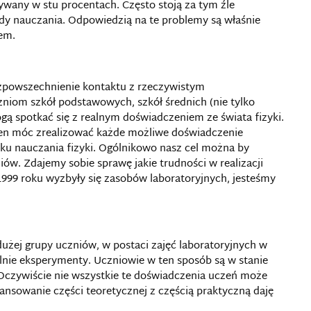
ywany w stu procentach. Często stoją za tym źle
y nauczania. Odpowiedzią na te problemy są właśnie
rem.
rozpowszechnienie kontaktu z rzeczywistym
niom szkół podstawowych, szkół średnich (nie tylko
gą spotkać się z realnym doświadczeniem ze świata fizyki.
ien móc zrealizować każde możliwe doświadczenie
ku nauczania fizyki. Ogólnikowo nasz cel można by
niów. Zdajemy sobie sprawę jakie trudności w realizacji
999 roku wyzbyły się zasobów laboratoryjnych, jesteśmy
dużej grupy uczniów, w postaci zajęć laboratoryjnych w
nie eksperymenty. Uczniowie w ten sposób są w stanie
 Oczywiście nie wszystkie te doświadczenia uczeń może
nsowanie części teoretycznej z częścią praktyczną daję