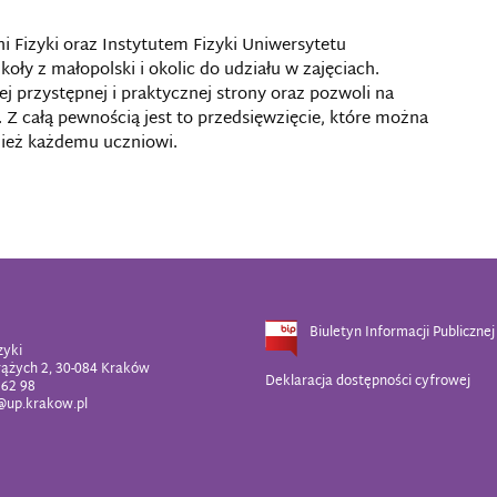
 Fizyki oraz Instytutem Fizyki Uniwersytetu
oły z małopolski i okolic do udziału w zajęciach.
 przystępnej i praktycznej strony oraz pozwoli na
 całą pewnością jest to przedsięwzięcie, które można
wnież każdemu uczniowi.
Biuletyn Informacji Publicznej
zyki
rążych 2, 30-084 Kraków
Deklaracja dostępności cyfrowej
 62 98
z@up.krakow.pl