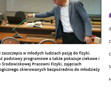
(
D
 zaszczepia w młodych ludziach pasję do fizyki.
D
ać podstawy programowe a także pokazuje ciekawe i
o Środowiskowej Pracowni Fizyki, zajęciach
S
ogicznego skierowanych bezpośrednio do młodzieży
M