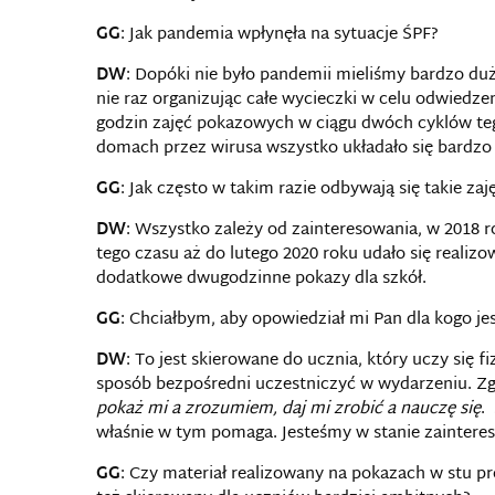
GG
: Jak pandemia wpłynęła na sytuacje ŚPF?
DW
: Dopóki nie było pandemii mieliśmy bardzo duż
nie raz organizując całe wycieczki w celu odwiedze
godzin zajęć pokazowych w ciągu dwóch cyklów te
domach przez wirusa wszystko układało się bardzo
GG
: Jak często w takim razie odbywają się takie zaj
DW
: Wszystko zależy od zainteresowania, w 2018 
tego czasu aż do lutego 2020 roku udało się realizo
dodatkowe dwugodzinne pokazy dla szkół.
GG
: Chciałbym, aby opowiedział mi Pan dla kogo j
DW
: To jest skierowane do ucznia, który uczy się 
sposób bezpośredni uczestniczyć w wydarzeniu. Zg
pokaż mi a zrozumiem, daj mi zrobić a nauczę się
.
właśnie w tym pomaga. Jesteśmy w stanie zaintere
GG
: Czy materiał realizowany na pokazach w stu 