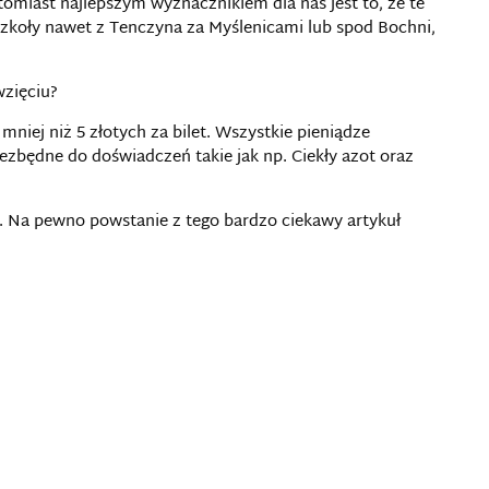
tomiast najlepszym wyznacznikiem dla nas jest to, że te
 szkoły nawet z Tenczyna za Myślenicami lub spod Bochni,
wzięciu?
e mniej niż 5 złotych za bilet. Wszystkie pieniądze
zbędne do doświadczeń takie jak np. Ciekły azot oraz
. Na pewno powstanie z tego bardzo ciekawy artykuł