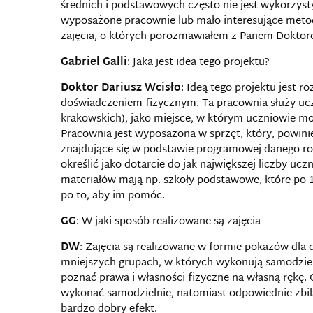
średnich i podstawowych często nie jest wykorzyst
wyposażone pracownie lub mało interesujące metod
zajęcia, o których porozmawiałem z Panem Dokto
Gabriel Galli
: Jaka jest idea tego projektu?
Doktor Dariusz Wcisło
: Ideą tego projektu jest 
doświadczeniem fizycznym. Ta pracownia służy ucz
krakowskich), jako miejsce, w którym uczniowie mo
Pracownia jest wyposażona w sprzęt, który, powin
znajdujące się w podstawie programowej danego ro
określić jako dotarcie do jak największej liczby ucz
materiałów mają np. szkoły podstawowe, które po 1
po to, aby im pomóc.
GG
: W jaki sposób realizowane są zajęcia
DW
: Zajęcia są realizowane w formie pokazów dla 
mniejszych grupach, w których wykonują samodziel
poznać prawa i własności fizyczne na własną rękę.
wykonać samodzielnie, natomiast odpowiednie zbila
bardzo dobry efekt.