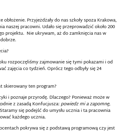
e obłożenie. Przyjeżdżały do nas szkoły spoza Krakowa,
nia naszej pracowni. Udało się przeprowadzić około 200
go projektu. Nie ukrywam, aż do zamknięcia nas w
 dobrze.
ęcia?
roku rozpoczęliśmy zajmowanie się tymi pokazami i od
wać zajęcia co tydzień. Oprócz tego odbyły się 24
est skierowany ten program?
fizyki i poznaje przyrodę. Dlaczego? Ponieważ może w
odnie z zasadą Konfucjusza:
powiedz mi a zapomnę,
 Staramy się podejść do umysłu ucznia i ta pracownia
sować każdego ucznia.
procentach pokrywa się z podstawą programową czy jest