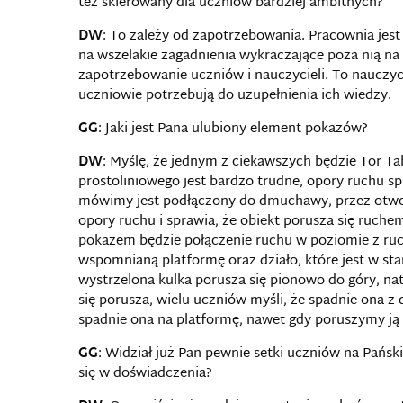
też skierowany dla uczniów bardziej ambitnych?
DW
: To zależy od zapotrzebowania. Pracownia jes
na wszelakie zagadnienia wykraczające poza nią n
zapotrzebowanie uczniów i nauczycieli. To nauczyci
uczniowie potrzebują do uzupełnienia ich wiedzy.
GG
: Jaki jest Pana ulubiony element pokazów?
DW
: Myślę, że jednym z ciekawszych będzie Tor T
prostoliniowego jest bardzo trudne, opory ruchu spr
mówimy jest podłączony do dmuchawy, przez otwor
opory ruchu i sprawia, że obiekt porusza się ruc
pokazem będzie połączenie ruchu w poziomie z ruc
wspomnianą platformę oraz działo, które jest w sta
wystrzelona kulka porusza się pionowo do góry, na
się porusza, wielu uczniów myśli, że spadnie ona z
spadnie ona na platformę, nawet gdy poruszymy ją 
GG
: Widział już Pan pewnie setki uczniów na Pański
się w doświadczenia?